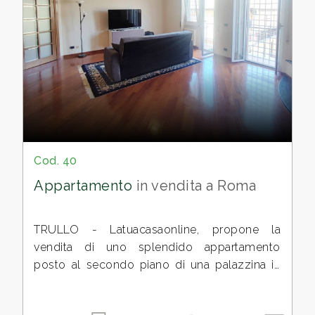
Possibilità acquisto Box auto.
*Le presenti informazioni e planimetrie sono
puramente indicative e non costituiscono
elemento contrattuale.
Cod. 40
Appartamento
in vendita a Roma
TRULLO - Latuacasaonline, propone la
vendita di uno splendido appartamento
posto al secondo piano di una palazzina in
cortina senza ascensore.