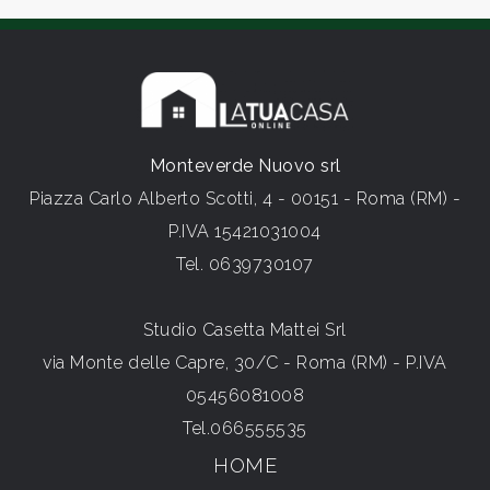
mezzi di trasporto pubblici, ecc...
*Le presenti informazioni e planimetrie sono
puramente indicative e non costituiscono
elemento contrattuale.
Monteverde Nuovo srl
Piazza Carlo Alberto Scotti, 4 - 00151 - Roma (RM) -
P.IVA 15421031004
Tel.
0639730107
Studio Casetta Mattei Srl
via Monte delle Capre, 30/C - Roma (RM) - P.IVA
05456081008
Tel.
066555535
HOME