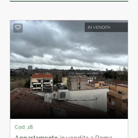
infissi in PVC con doppio vetro
e
inferiate
,
soppalco e armadio a muro, elementi che
garantiscono comfort, sicurezza ed
efficienza.
IN VENDITA
Completa la proprietà un
ampio terrazzo
pavimentato
, dotato di
impianto elettrico
e
tenda da sole con struttura avvolgibile
,
perfetto per trascorrere piacevoli momenti
all'aperto.
La soluzione rappresenta
un'ottima
opportunità sia come abitazione per una
persona o una coppia
, sia come
investimento
, grazie anche alla
buona
presenza di mezzi pubblici nelle vicinanze
.
Cod. 18