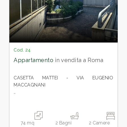
Roma
Cod. 24
Appartamento
in vendita a Roma
Tipologia
-
multiscelta
CASETTA MATTEI - VIA EUGENIO
MACCAGNANI
Qualsiasi
In contesto tranquillo e ben curato, in
palazzina di recente costruzione,
Residenziali
proponiamo in vendita trilocale al piano terra
con giardino privato e doppi servizi, ideale
74
mq
2
Bagni
2
Camere