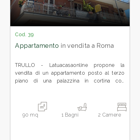
ambiente riservato senza rinunciare alla
vicinanza ai principali
Qualsiasi
1
Cod. 39
Appartamento
in vendita a Roma
2
TRULLO - Latuacasaonline propone la
3
vendita di un appartamento posto al terzo
piano di una palazzina in cortina con
4
ASCENSORE, in una delle vie più residenziali
del quartiere.
5
L'immobile che si presenta da ristrutturare è
90
mq
1
Bagni
2
Camere
così composto; ingresso, soggiorno,
5+
disimpegno con soppalco, cucina abitabile,
camera da letto matrimoniale, bagno