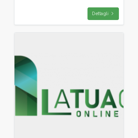
Prezzo
Dettagli
Totale
mq
Locali
minimi