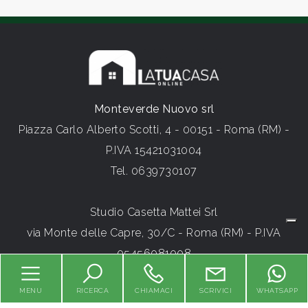
Camere
minime
Qualsiasi
Monteverde Nuovo srl
Piazza Carlo Alberto Scotti, 4 - 00151 - Roma (RM) -
1
P.IVA 15421031004
Tel.
0639730107
2
Studio Casetta Mattei Srl
3
via Monte delle Capre, 30/C - Roma (RM) - P.IVA
05456081008
4
Tel.
066555535
MENU
RICERCA
CHIAMACI
SCRIVICI
WHATSAPP
HOME
5