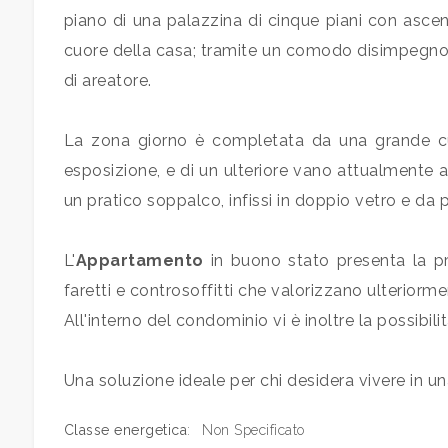
piano di una palazzina di cinque piani con ascens
Qualsiasi
cuore della casa; tramite un comodo disimpegno s
di areatore.
1
La zona giorno è completata da una grande cu
2
esposizione, e di un ulteriore vano attualmente a
un pratico soppalco, infissi in doppio vetro e da 
3
L'
Appartamento
in buono stato presenta la pr
4
faretti e controsoffitti che valorizzano ulteriormen
All'interno del condominio vi è inoltre la possibil
5
Una soluzione ideale per chi desidera vivere in un
5+
Classe energetica
:
Non Specificato