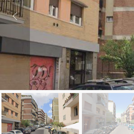
Comune
Tipologia
-
multiscelta
Qualsiasi
Residenziali