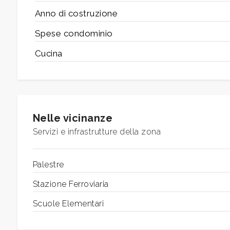
Anno di costruzione
Spese condominio
Camere
minime
Cucina
Qualsiasi
1
Nelle vicinanze
Servizi e infrastrutture della zona
2
Palestre
3
Stazione Ferroviaria
4
Scuole Elementari
5