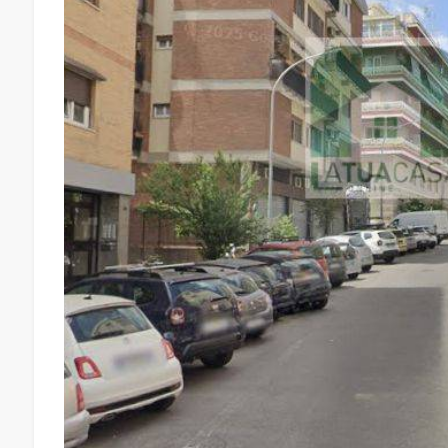
Arredato
Nuova costruzione
Lusso