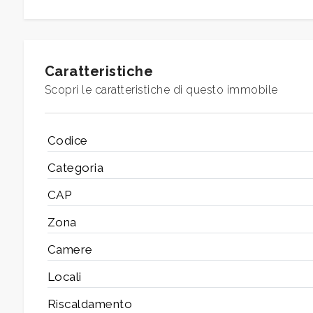
Bagni
minimi
Qualsiasi
Caratteristiche
Scopri le caratteristiche di questo immobile
1
Codice
2
Categoria
3
CAP
Zona
4
Camere
5
Locali
Riscaldamento
5+