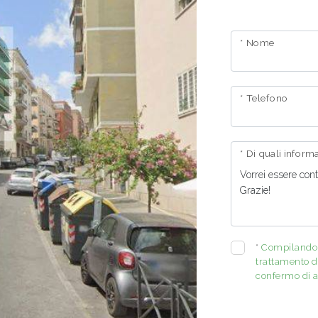
* Nome
* Telefono
* Di quali infor
*
Compilando e
trattamento de
confermo di a