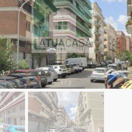
1
/
3