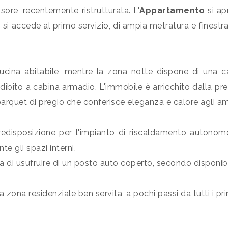
ore, recentemente ristrutturata. L'
Appartamento
si ap
i accede al primo servizio, di ampia metratura e finestra
cina abitabile, mentre la zona notte dispone di una
dibito a cabina armadio. L'immobile è arricchito dalla pr
parquet di pregio che conferisce eleganza e calore agli am
edisposizione per l'impianto di riscaldamento autonomo 
te gli spazi interni.
ità di usufruire di un posto auto coperto, secondo disponibi
a zona residenziale ben servita, a pochi passi da tutti i pr