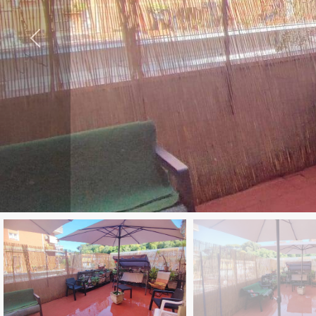
Comune
Tipologia
-
multiscelta
Qualsiasi
Residenziali