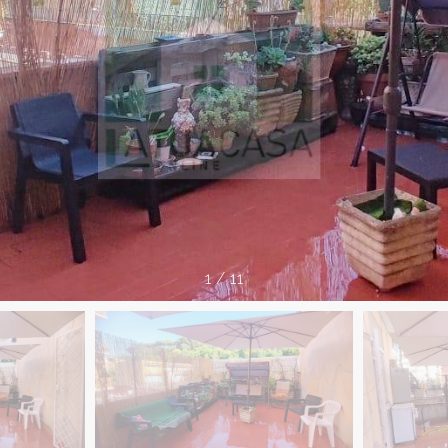
1
/
11