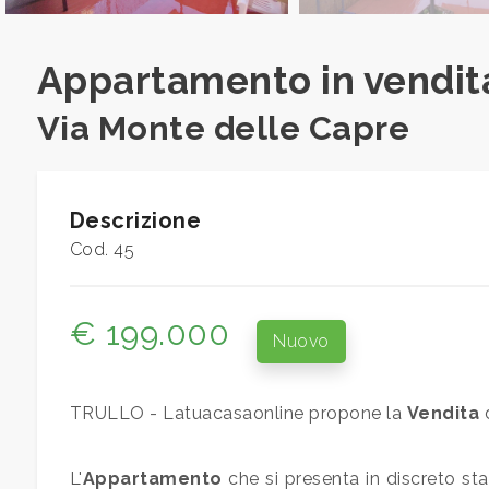
Prezzo
Appartamento in vendit
Via Monte delle Capre
Totale
Descrizione
mq
Cod. 45
€ 199.000
Nuovo
TRULLO - Latuacasaonline propone la
Vendita
d
Locali
minimi
L'
Appartamento
che si presenta in discreto st