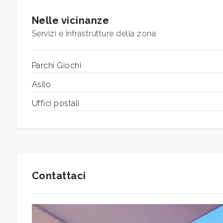
Nelle vicinanze
Servizi e infrastrutture della zona
Camere
minime
Parchi Giochi
Qualsiasi
Asilo
Uffici postali
1
2
3
Contattaci
4
5