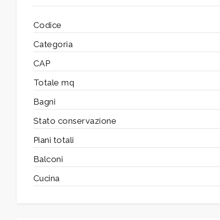
Bagni
minimi
Codice
Categoria
Qualsiasi
CAP
1
Totale mq
Bagni
2
Stato conservazione
3
Piani totali
Balconi
4
Cucina
5
5+