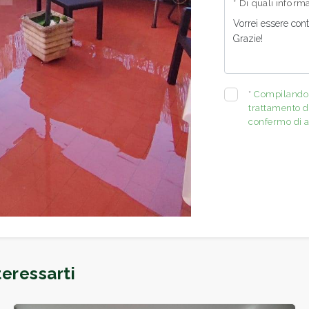
* Di quali infor
*
Compilando e
trattamento de
confermo di a
eressarti