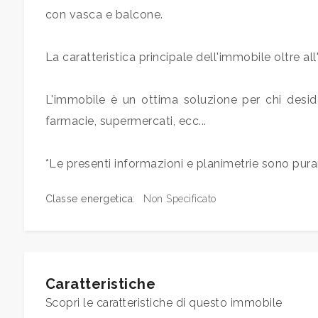
con vasca e balcone.
Qualsiasi
La caratteristica principale dell'immobile oltre
1
L'immobile è un ottima soluzione per chi desidera
2
farmacie, supermercati, ecc...
3
*Le presenti informazioni e planimetrie sono pur
4
Classe energetica
:
Non Specificato
5
5+
Caratteristiche
Scopri le caratteristiche di questo immobile