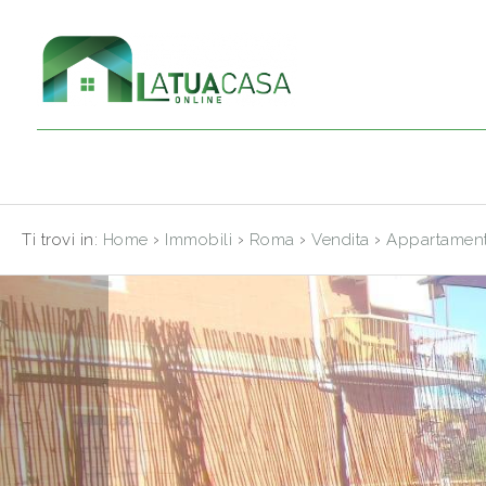
Codice
HOME
CHI
Contratto
SIAMO
Qualsiasi
IMMOBILI
›
›
›
›
Ti trovi in:
Home
Immobili
Roma
Vendita
Appartamen
Vendita
SERVIZI
CONTATTI
Scegli
dove
cercare
Provincia