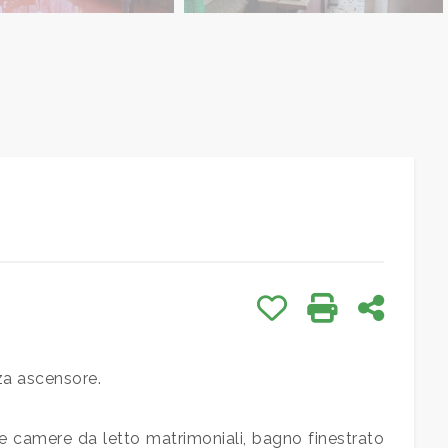
Preferiti: Cod. 45
Stampa: Cod. 
Condivid
za ascensore.
re camere da letto matrimoniali, bagno finestrato